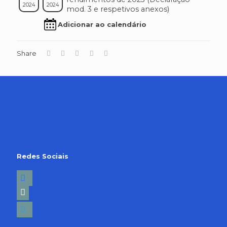
2024
2024
mod. 3 e ​respetivo​s anexos)
Adicionar ao calendário
Share
Redes Sociais
facebook2
linkedin-
square
twitter