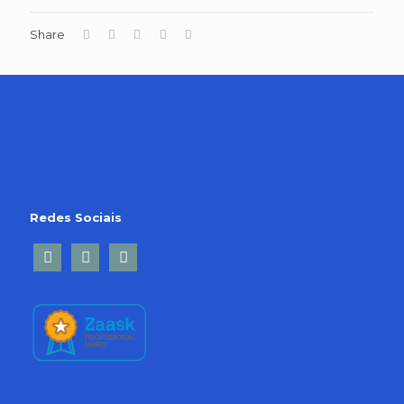
Share
Redes Sociais
facebook2
linkedin-
twitter
square