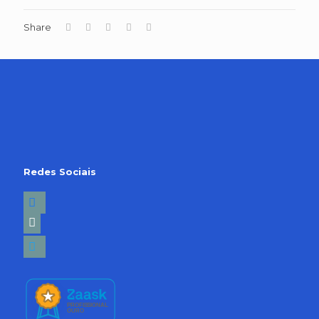
Share
Redes Sociais
facebook2
linkedin-
square
twitter