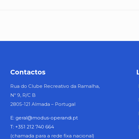
Contactos
Rua do Clube Recreativo da Ramalha,
Nº 9, R/C B
2805-121 Almada – Portugal
E: geral@modus-operandi.pt
T: +351 212 740 664
(chamada para a rede fixa nacional)