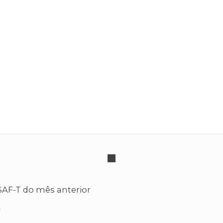
SAF-T
SAF-T do mês anterior
o