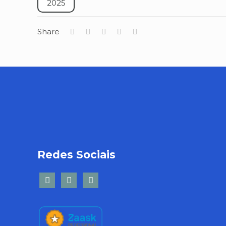
2025
Share
Redes Sociais
facebook2
linkedin-
twitter
square