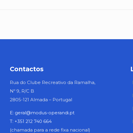
Contactos
Rua do Clube Recreativo da Ramalha,
Nº 9, R/C B
2805-121 Almada – Portugal
E: geral@modus-operandi.pt
T: +351 212 740 664
(chamada para a rede fixa nacional)