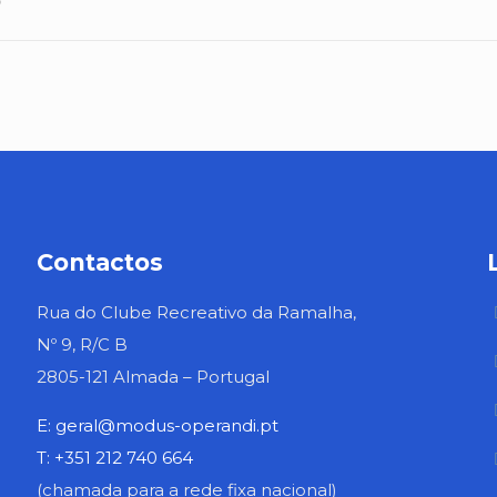
o
Contactos
Rua do Clube Recreativo da Ramalha,
Nº 9, R/C B
2805-121 Almada – Portugal
E: geral@modus-operandi.pt
T: +351 212 740 664
(chamada para a rede fixa nacional)