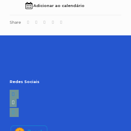
Adicionar ao calendário
Share
Redes Sociais
facebook2
linkedin-
square
twitter