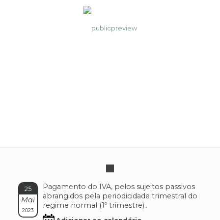
IVA (VAT) – Trimestral
Pagamento do IVA, pelos sujeitos passivos
25
abrangidos pela periodicidade trimestral do
Mai
regime normal (1º trimestre)..
2023
Adicionar ao calendário