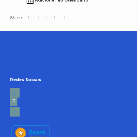
Share
Redes Sociais
facebook2
linkedin-
square
twitter