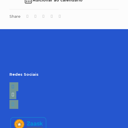
Share
Redes Sociais
facebook2
linkedin-
square
twitter