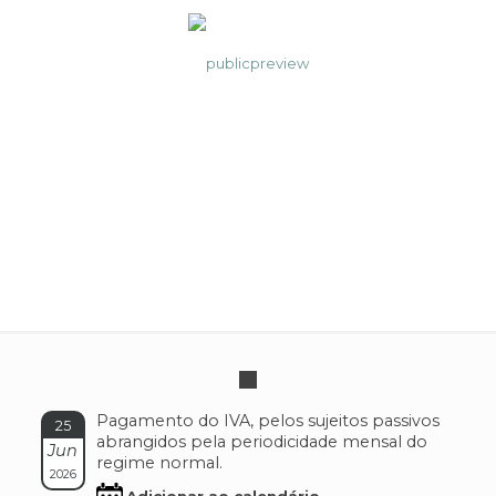
IVA (VAT) – Mensal
Pagamento do IVA, pelos sujeitos passivos
25
abrangidos pela periodicidade mensal do
Jun
regime normal.
2026
Adicionar ao calendário