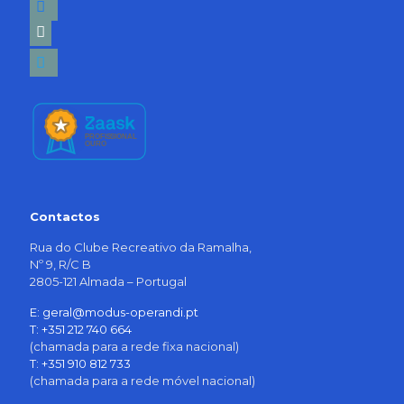
linkedin-
square
twitter
Contactos
Rua do Clube Recreativo da Ramalha,
Nº 9, R/C B
2805-121 Almada – Portugal
E: geral@modus-operandi.pt
T: +351 212 740 664
(chamada para a rede fixa nacional)
T: +351 910 812 733
(chamada para a rede móvel nacional)