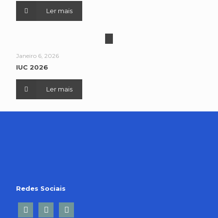
Ler mais
Janeiro 6, 2026
IUC 2026
Ler mais
Redes Sociais
facebook2
linkedin-
twitter
square