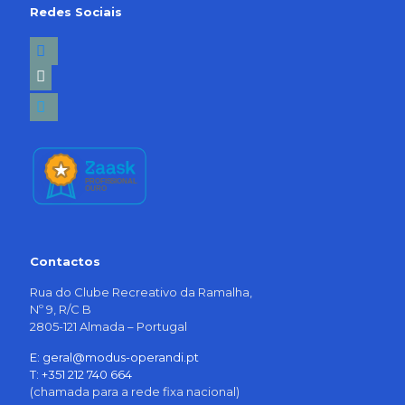
Redes Sociais
facebook2
linkedin-
square
twitter
Contactos
Rua do Clube Recreativo da Ramalha,
Nº 9, R/C B
2805-121 Almada – Portugal
E: geral@modus-operandi.pt
T: +351 212 740 664
(chamada para a rede fixa nacional)